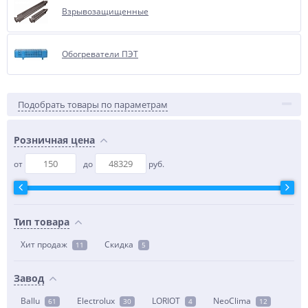
Взрывозащищенные
Обогреватели ПЭТ
Подобрать товары по параметрам
Розничная цена
от
до
руб.
Тип товара
Хит продаж
Скидка
11
5
Завод
Ballu
Electrolux
LORIOT
NeoClima
61
30
4
12