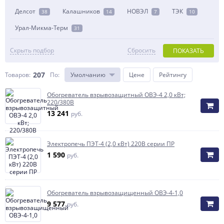
Делсот
Калашников
НОВЭЛ
ТЭК
38
14
7
10
Урал-Микма-Терм
31
Скрыть подбор
Сбросить
ПОКАЗАТЬ
207
Товаров:
По
:
Умолчанию
Цене
Рейтингу
Обогреватель взрывозащитный ОВЭ-4 2,0 кВт;
220/380В
13 241
руб.
Электропечь ПЭТ-4 (2,0 кВт) 220В серии ПР
1 590
руб.
Обогреватель взрывозащищенный ОВЭ-4-1,0
9 577
руб.