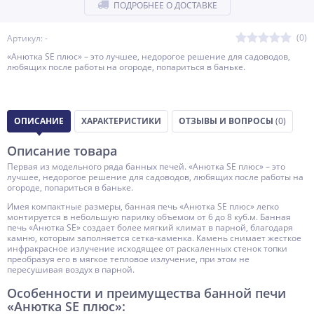
ПОДРОБНЕЕ О ДОСТАВКЕ
(0)
Артикул: -
«Анютка SE плюс» – это лучшее, недорогое решение для садоводов,
любящих после работы на огороде, попариться в баньке.
ОПИСАНИЕ
ХАРАКТЕРИСТИКИ
ОТЗЫВЫ И ВОПРОСЫ
(0)
Описание товара
Первая из модельного ряда банных печей. «Анютка SE плюс» – это
лучшее, недорогое решение для садоводов, любящих после работы на
огороде, попариться в баньке.
Имея компактные размеры, банная печь «Анютка SE плюс» легко
монтируется в небольшую парилку объемом от 6 до 8 куб.м. Банная
печь «Анютка SE» создает более мягкий климат в парной, благодаря
камню, которым заполняется сетка-каменка. Камень снимает жесткое
инфракрасное излучение исходящее от раскаленных стенок топки
преобразуя его в мягкое тепловое излучение, при этом не
пересушивая воздух в парной.
Особенности и преимущества банной печи
«Анютка SE плюс»: