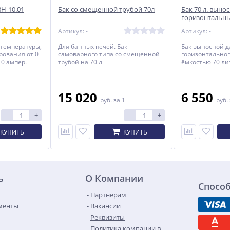
Н-10.01
Бак со смещенной трубой 70л
Бак 70 л. выно
горизонтальн
Артикул: -
Артикул: -
 температуры,
Для банных печей. Бак
Бак выносной д
рования от 0
самоварного типа со смещенной
горизонтальног
10 ампер.
трубой на 70 л
ёмкостью 70 ли
15 020
6 550
руб.
за 1
руб.
-
+
-
+
КУПИТЬ
КУПИТЬ
ь
О Компании
Спосо
Партнёрам
менты
Вакансии
Реквизиты
Политика компании в