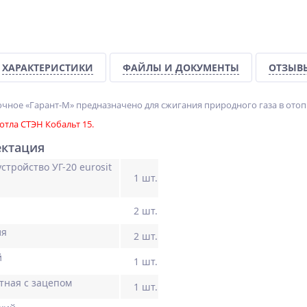
%
%
NEW
ХАРАКТЕРИСТИКИ
ФАЙЛЫ И ДОКУМЕНТЫ
ОТЗЫВ
ХИТ
%
очное «Гарант-М» предназначено для сжигания природного газа в ото
отла СТЭН Кобальт 15.
ектация
стройство УГ-20 eurosit
ь
Электрокаменка ЭКМ-12
Гриль "Алтай-12"
1 шт.
нержавеющая
24 579
9 990
руб.
руб.
2 шт.
ля
2 шт.
й
1 шт.
тная с зацепом
1 шт.