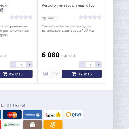
сной,
Регистр универсальный d150
ый
Артикул: -
ля нагрева воды
Универсальный регистр для
о расположения,
дымоходов диаметром 150 мм
тров.
6 080
за 1
руб.
за 1
-
+
-
+
КУПИТЬ
КУПИТЬ
бы оплаты