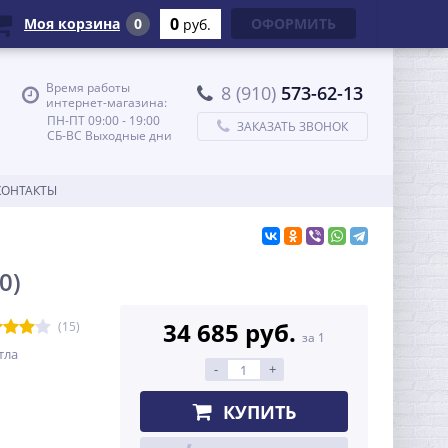
0
Моя корзина
0
ОФОРМИТЬ
руб.
Время работы
8 (910)
573-62-13
интернет-магазина:
ПН-ПТ 09:00 - 19:00
ЗАКАЗАТЬ ЗВОНОК
СБ-ВС Выходные дни
КОНТАКТЫ
0)
34 685 руб.
(15)
за 1
тла
-
+
КУПИТЬ