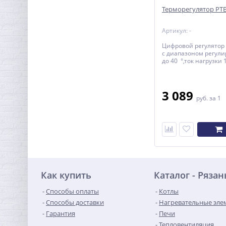
Терморегулятор РТВ
Артикул: -
Цифровой регулятор
с диапазоном регули
до 40 °,ток нагрузки 
3 089
руб.
за 1
Как купить
Каталог - Рязан
Способы оплаты
Котлы
Способы доставки
Нагревательные эле
Гарантия
Печи
Тепловентиляция