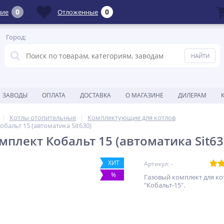
0
0
ние
Отложенные
Город:
ЗАВОДЫ
ОПЛАТА
ДОСТАВКА
О МАГАЗИНЕ
ДИЛЕРАМ
Котлы отопительные
Комплектующие для котлов
бальт 15 (автоматика Sit630)
мплект Кобальт 15 (автоматика Sit63
ХИТ
Артикул: -
%
Газовый комплект для ко
"Кобальт-15".