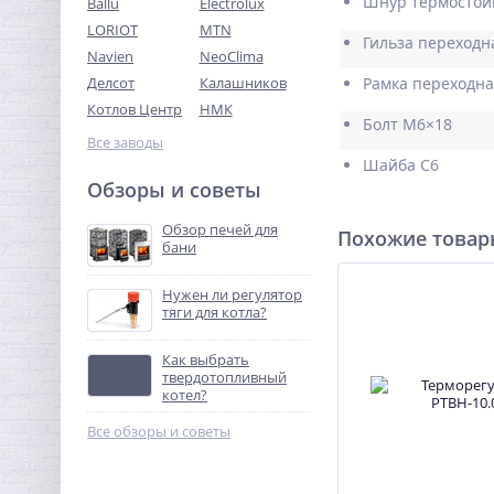
Шнур термостой
Ballu
Electrolux
LORIOT
MTN
Гильза переходн
Navien
NeoClima
Делсот
Калашников
Рамка переходн
Котлов Центр
НМК
Болт М6×18
Все заводы
Шайба С6
Обзоры и советы
Обзор печей для
Похожие това
бани
Нужен ли регулятор
тяги для котла?
Как выбрать
твердотопливный
котел?
Все обзоры и советы