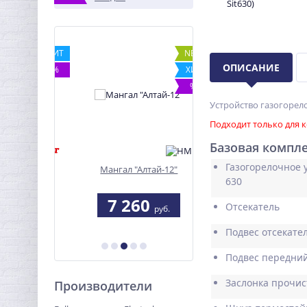
ХИТ
NEW
ОПИСАНИЕ
%
ХИТ
%
Устройство газогорел
Подходит только для к
Базовая компл
Газогорелочное у
ка Жар-
Мангал "Алтай-12"
Печь для дома Сибир
 1-9
БВ-180
630
5
7 260
34 830
Отсекатель
руб.
руб.
руб.
Подвес отсекате
Подвес передни
Заслонка прочис
Производители